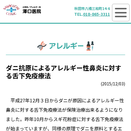
澤口医院 小児科／ア
秋田市八橋三和町14-6
TEL.
018-865-3311
アレルギー
ダニ抗原によるアレルギー性鼻炎に対す
る舌下免疫療法
(2015/12/03)
平成27年12月３日からダニが原因によるアレルギー性
鼻炎に対する舌下免疫療法が保険治療出来るようになり
ました。昨年10月からスギ花粉症に対する舌下免疫療法
が始まっていますが、同様の原理でダニを原料とするエ